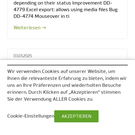
depending on their status Improvement DD-
4779 Excel export: allows using media files Bug
DD-4774 Mouseover in ti
Weiterlesen →
03.01.2025
Version 2024.2.168 released - Highlights:
powerpoint exports more flexible, sorting
Wir verwenden Cookies auf unserer Website, um
of open text charts by a different variable
Ihnen die relevanteste Erfahrung zu bieten, indem wir
(e.g. timestamp)
uns an Ihre Präferenzen und wiederholten Besuche
erinnern. Durch Klicken auf „Akzeptieren“ stimmen
Improvement DD-3970 PPTX export: axis scale
Sie der Verwendung ALLER Cookies zu.
ranges are exported as defined in chart settings
DD-4752 PPTX export: when axis or axis labels
are deactivated in the chartsettings, they are
Cookie-Einstellungen
AKZEPTIEREN
not exported t
Weiterlesen →