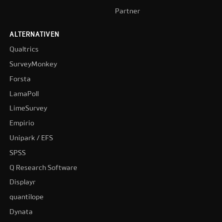
Partner
ALTERNATIVEN
Qualtrics
SurveyMonkey
Forsta
LamaPoll
LimeSurvey
Empirio
Unipark / EFS
SPSS
Q Research Software
Displayr
quantilope
Dynata