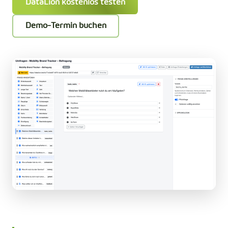
DataLion kostenlos testen
Demo-Termin buchen