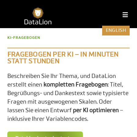
Zum
Inhalt
DataLion
M
springen
ENGLISH
KI-FRAGEBOGEN
FRAGEBOGEN PER KI – IN MINUTEN
STATT STUNDEN
Beschreiben Sie Ihr Thema, und DataLion
erstellt einen
kompletten Fragebogen
: Titel,
Begrüßungs- und Dankestext sowie typisierte
Fragen mit ausgewogenen Skalen. Oder
lassen Sie einen Entwurf
per KI optimieren
–
inklusive Ihrer Variablencodes.