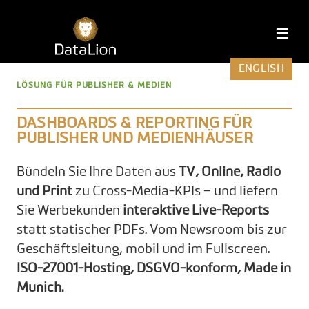
Zum
Inhalt
DataLion
M
springen
ENGLISH
LÖSUNG FÜR PUBLISHER & MEDIEN
DASHBOARDS & REPORTING FÜR
PUBLISHER UND MEDIENHÄUSER
Bündeln Sie Ihre Daten aus
TV, Online, Radio
und Print
zu Cross-Media-KPIs – und liefern
Sie Werbekunden
interaktive Live-Reports
statt statischer PDFs. Vom Newsroom bis zur
Geschäftsleitung, mobil und im Fullscreen.
ISO-27001-Hosting, DSGVO-konform, Made in
Munich.