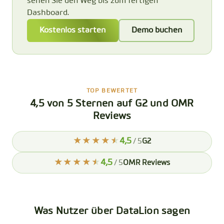
sehen Sie den Weg bis zum fertigen
Dashboard.
Kostenlos starten
Demo buchen
TOP BEWERTET
4,5 von 5 Sternen auf G2 und OMR
Reviews
4,5
/ 5
G2
4,5
/ 5
OMR Reviews
Was Nutzer über DataLion sagen