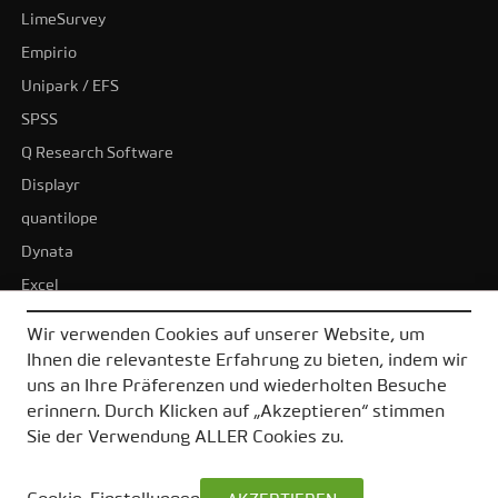
LimeSurvey
Empirio
Unipark / EFS
SPSS
Q Research Software
Displayr
quantilope
Dynata
Excel
BI-Tools
Wir verwenden Cookies auf unserer Website, um
Tableau
Ihnen die relevanteste Erfahrung zu bieten, indem wir
Power BI
uns an Ihre Präferenzen und wiederholten Besuche
erinnern. Durch Klicken auf „Akzeptieren“ stimmen
Alle Alternativen
Sie der Verwendung ALLER Cookies zu.