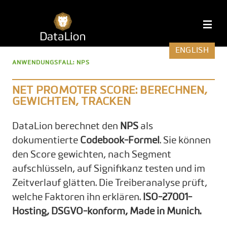
Zum
Inhalt
DataLion
M
springen
ENGLISH
ANWENDUNGSFALL: NPS
NET PROMOTER SCORE: BERECHNEN,
GEWICHTEN, TRACKEN
DataLion berechnet den
NPS
als
dokumentierte
Codebook-Formel
. Sie können
den Score gewichten, nach Segment
aufschlüsseln, auf Signifikanz testen und im
Zeitverlauf glätten. Die Treiberanalyse prüft,
welche Faktoren ihn erklären.
ISO-27001-
Hosting, DSGVO-konform, Made in Munich.