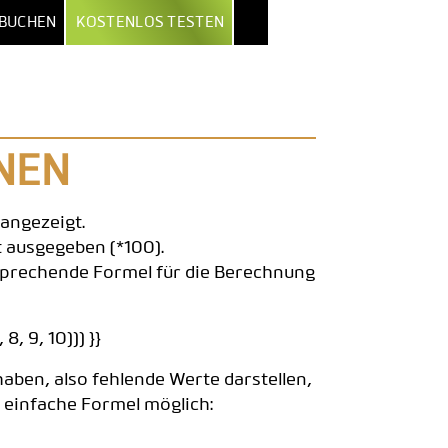
 BUCHEN
KOSTENLOS TESTEN
EXPORT & KI
NACH BRANCHE
MEHR
OWERPOINT-EXPORT
ALLE FEATURES
INSTITUTE
XCEL-REPORT-BOOKS
SICHERHEIT & HOSTING
UNTERNEHMEN
NEN
PDF-EXPORT
ZUGRIFFSPROFILE
PUBLISHER
angezeigt.
 & AUTOMATISIERUNG
DATALION VS. ALTERNATIVEN
AGENTUREN
t ausgegeben (*100).
sprechende Formel für die Berechnung
CLAUDE / MCP
REST-API
8, 9, 10))) }}
haben, also fehlende Werte darstellen,
e einfache Formel möglich: