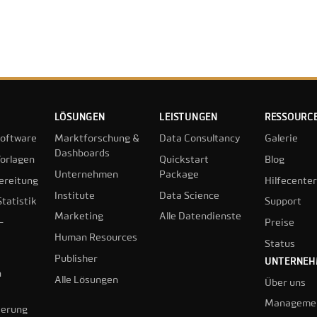
LÖSUNGEN
LEISTUNGEN
RESSOURC
oftware
Marktforschung &
Data Consultancy
Galerie
Dashboards
orlagen
Quickstart
Blog
Unternehmen
Package
ereitung
Hilfecenter
Institute
Data Science
tatistik
Support
Marketing
Alle Datendienste
-
Preise
Human Resources
Status
Publisher
UNTERNE
n
Alle Lösungen
Über uns
Manageme
ierung