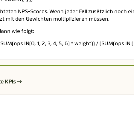
CODEBOOK
eten NPS-Scores. Wenn jeder Fall zusätzlich noch ein G
tzt mit den Gewichten multiplizieren müssen.
nn wie folgt:
M(nps IN(0, 1, 2, 3, 4, 5, 6) * weight)) / (SUM(nps IN (0, 1
e KPIs →