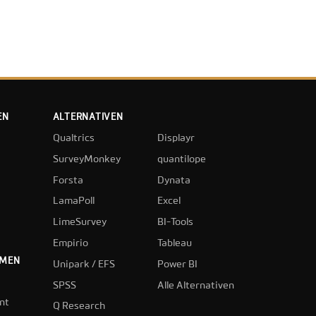
EN
ALTERNATIVEN
Qualtrics
Displayr
SurveyMonkey
quantilope
Forsta
Dynata
LamaPoll
Excel
LimeSurvey
BI-Tools
Empirio
Tableau
HMEN
Unipark / EFS
Power BI
SPSS
Alle Alternativen
nt
Q Research