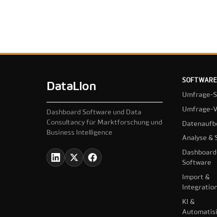
SOFTWARE
DataLion
Umfrage-S
Umfrage-V
Dashboard Software und Data
Consultancy für Marktforschung und
Datenaufb
Business Intelligence
Analyse & S
Dashboard
Software
Import &
Integratio
KI &
Automatis