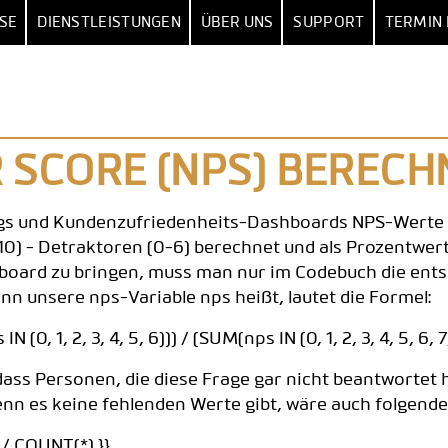
SE
DIENSTLEISTUNGEN
ÜBER UNS
SUPPORT
TERMIN
DATA CONSULTANCY
BLOG
HILFECENTER
ION
DATEN
DASHBOARD
NACH ANWENDUNGSFALL
NG
& INTEGRATION
DASHBOARD-SOFTWARE
BRAND TRACKING
P
QUICKSTART
CUSTOMER
ERSTE
PACKAGE
SUCCESS
SCHRITTE
ING
SPSS-IMPORT
KPI-DASHBOARD
NET PROMOTER SCORE
E
STORIES
 SCORE (NPS) BERECH
DATENANALYSE
STATUS
CES
DATENQUELLEN
GALERIE: BEISPIEL-DASHBOARDS
CONJOINT & MAXDIFF
MANAGEMENT
DATA SCIENCE
ngs und Kundenzufriedenheits-Dashboards NPS-Werte 
AUFBEREITUNG
IEB
DRAG-&-DROP-BUILDER
TRACKINGSTUDIEN
KI
KARRIERE BEI
,10) - Detraktoren (0-6) berechnet und als Prozentwer
DATALION
board zu bringen, muss man nur im Codebuch die ent
RECHNETE KPIS
FILTER & DRILL-DOWN
KUNDENZUFRIEDENHEIT
KONTAKT
nn unsere nps-Variable nps heißt, lautet die Formel:
GEWICHTUNG
50+ CHARTTYPEN
MITARBEITERBEFRAGUNG
0, 1, 2, 3, 4, 5, 6))) / (SUM(nps IN (0, 1, 2, 3, 4, 5, 6, 7, 
E & STATISTIK
TABELLEN
PREISFORSCHUNG
 dass Personen, die diese Frage gar nicht beantwortet 
NIFIKANZTESTS
TRACKER & WELLEN
enn es keine fehlenden Werte gibt, wäre auch folgend
ENT & THEMEN
REPORTS
 / COUNT(*) }}