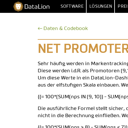
Zum
DataLion
SOFTWARE
LÖSUNGEN
PREI
Inhalt
springen
UMFRAGE
NACH FUNKT
← Daten & Codebook
UMFRAGE-SOFTWARE
MARKTFORSCHU
IMPORT 
FRAGETYPEN
MARKET
NET PROMOTER
SKIP- & DISPLAY-LOGIK
HUMAN RESOUR
MEHRERE 
Sehr häufig werden in Markentracki
KI-FRAGEBOGEN
DATEN
VERTR
Diese werden i.d.R. als Promotoren (9
Um diese Werte in ein DataLion-Dash
SURVEY-TO-DASHBOARD
BE
aus der elfstufigen Skala einbauen. We
UMFRAGE-VORLAGEN
{{= 100*(SUM(nps IN (9, 10)) - SUM(nps IN (
ANALYS
Die ausführliche Formel stellt sicher,
SIG
nicht in die Berechnung einfließen. W
SENTIM
{{= 100*(SUM(nps > 8) - SUM(nps < 7))