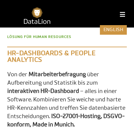
Zum
Inhalt
DataLion
M
springen
ENGLISH
LÖSUNG FÜR HUMAN RESOURCES
HR-DASHBOARDS & PEOPLE
ANALYTICS
Von der
Mitarbeiterbefragung
über
Aufbereitung und Statistik bis zum
interaktiven HR-Dashboard
– alles in einer
Software. Kombinieren Sie weiche und harte
HR-Kennzahlen und treffen Sie datenbasierte
Entscheidungen.
ISO-27001-Hosting, DSGVO-
konform, Made in Munich.