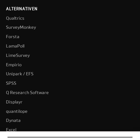
ALTERNATIVEN
Qualtrics
SurveyMonkey
Forsta
LamaPoll
LimeSurvey
Empirio
Unipark / EFS
SPSS
Q Research Software
Displayr
quantilope
Dynata
Excel
BI-Tools