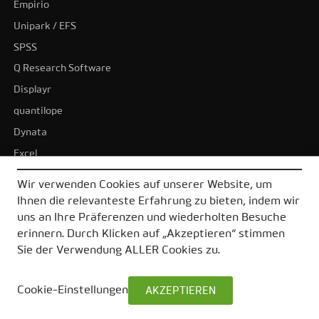
Empirio
Unipark / EFS
SPSS
Q Research Software
Displayr
quantilope
Dynata
Excel
BI-Tools
Wir verwenden Cookies auf unserer Website, um
Tableau
Ihnen die relevanteste Erfahrung zu bieten, indem wir
Power BI
uns an Ihre Präferenzen und wiederholten Besuche
erinnern. Durch Klicken auf „Akzeptieren“ stimmen
Alle Alternativen
Sie der Verwendung ALLER Cookies zu.
Cookie-Einstellungen
AKZEPTIEREN
© 2026 DataLion GmbH
Impressum
Datenschutz
AGB
Kontakt