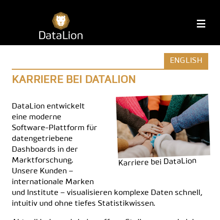
Zum
Inhalt
DataLion
M
springen
ENGLISH
KARRIERE BEI DATALION
DataLion entwickelt
eine moderne
Software-Plattform für
datengetriebene
Dashboards in der
Marktforschung.
Karriere bei DataLion
Unsere Kunden –
internationale Marken
und Institute – visualisieren komplexe Daten schnell,
intuitiv und ohne tiefes Statistikwissen.