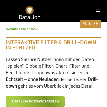
Zum
Inhalt
DataLion
M
springen
ENGLISH
DASHBOARD-DESIGN
INTERAKTIVE FILTER & DRILL-DOWN
IN ECHTZEIT
Lassen Sie Ihre Nutzer:innen mit den Daten
„spielen": Globale Filter, Chart-Filter und
Benchmark-Dropdowns aktualisieren
in
Echtzeit – ohne Neuladen
der Seite. Per
Drill-
down
geht es vom Überblick in jedes Detail.
DataLion kostenlos testen