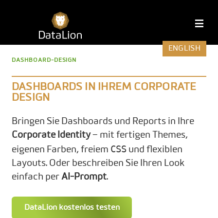
Zum
Inhalt
DataLion
M
springen
ENGLISH
DASHBOARD-DESIGN
DASHBOARDS IN IHREM CORPORATE
DESIGN
Bringen Sie Dashboards und Reports in Ihre
Corporate Identity
– mit fertigen Themes,
CSS
eigenen Farben, freiem
und flexiblen
Layouts. Oder beschreiben Sie Ihren Look
einfach per
AI-Prompt
.
DataLion kostenlos testen