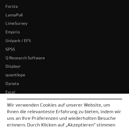
Forsta
LamaPoll
LimeSurvey
Empirio
Unipark / EFS
SPSS
Q Research Software
Displayr
quantilope
Dynata
Excel
BI-Tools
Wir verwenden Cookies auf unserer Website, um
Tableau
Ihnen die relevanteste Erfahrung zu bieten, indem wir
Power BI
uns an Ihre Präferenzen und wiederholten Besuche
erinnern. Durch Klicken auf „Akzeptieren“ stimmen
Alle Alternativen