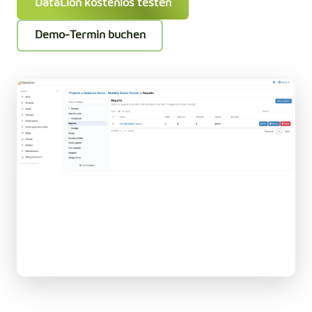
DataLion kostenlos testen
Demo-Termin buchen