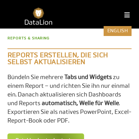
Zum
Inhalt
DataLion
M
springen
ENGLISH
REPORTS & SHARING
REPORTS ERSTELLEN, DIE SICH
SELBST AKTUALISIEREN
Bündeln Sie mehrere
Tabs und Widgets
zu
einem Report – und richten Sie ihn nur einmal
ein. Danach aktualisieren sich Dashboards
und Reports
automatisch, Welle für Welle
.
Exportieren Sie als natives PowerPoint, Excel-
Report-Book oder PDF.