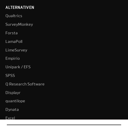
ALTERNATIVEN
Qualtrics
SurveyMonkey
Forsta
LamaPoll
LimeSurvey
Empirio
Unipark / EFS
SPSS
Q Research Software
Displayr
quantilope
Dynata
Excel
BI-Tools