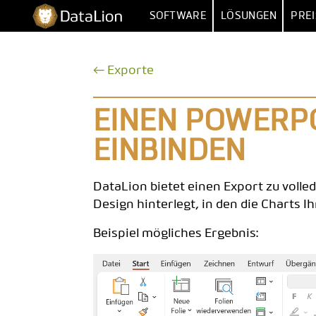
Zum
DataLion
SOFTWARE
LÖSUNGEN
PREI
Inhalt
springen
UMFRAGE
NACH FUNKT
← Exporte
UMFRAGE-SOFTWARE
MARKTFORSCHU
IMPORT 
FRAGETYPEN
MARKET
EINEN POWERP
SKIP- & DISPLAY-LOGIK
HUMAN RESOUR
MEHRERE 
EINBINDEN
KI-FRAGEBOGEN
DATEN
VERTR
DataLion bietet einen Export zu voll
SURVEY-TO-DASHBOARD
BE
Design hinterlegt, in den die Charts 
UMFRAGE-VORLAGEN
Beispiel mögliches Ergebnis:
ANALYS
SIG
SENTIM