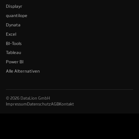
Displayr
quantilope
Dynata
Excel
BI-Tools
Tableau
Power BI
Alle Alternativen
© 2026 DataLion GmbH
Impressum
Datenschutz
AGB
Kontakt