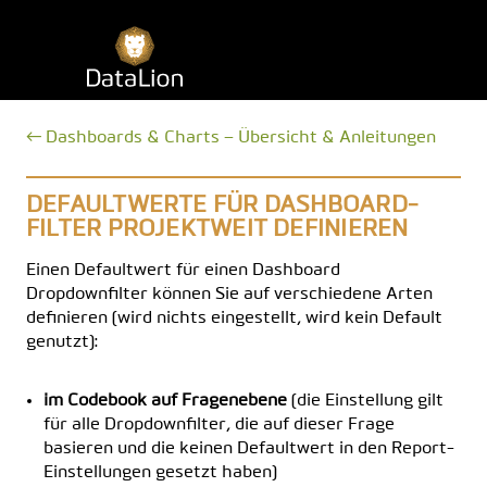
Zum
Inhalt
DataLion
springen
← Dashboards & Charts – Übersicht & Anleitungen
DEFAULTWERTE FÜR DASHBOARD-
FILTER PROJEKTWEIT DEFINIEREN
Einen Defaultwert für einen Dashboard
Dropdownfilter können Sie auf verschiedene Arten
definieren (wird nichts eingestellt, wird kein Default
genutzt):
im Codebook auf Fragenebene
(die Einstellung gilt
für alle Dropdownfilter, die auf dieser Frage
basieren und die keinen Defaultwert in den Report-
Einstellungen gesetzt haben)