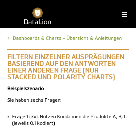
Zum
Inhalt
DataLion
M
springen
← Dashboards & Charts – Übersicht & Anleitungen
FILTERN EINZELNER AUSPRÄGUNGEN
BASIEREND AUF DEN ANTWORTEN
EINER ANDEREN FRAGE (NUR
STACKED UND POLARITY CHARTS)
Beispielszenario
Sie haben sechs Fragen:
Frage 1 (3x): Nutzen Kund:innen die Produkte A, B, C
(jeweils 0,1 kodiert)