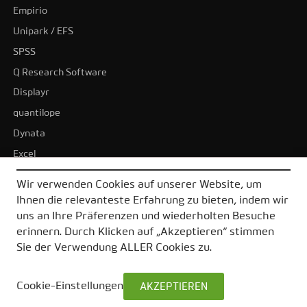
Empirio
Unipark / EFS
SPSS
Q Research Software
Displayr
quantilope
Dynata
Excel
BI-Tools
Wir verwenden Cookies auf unserer Website, um
Tableau
Ihnen die relevanteste Erfahrung zu bieten, indem wir
Power BI
uns an Ihre Präferenzen und wiederholten Besuche
erinnern. Durch Klicken auf „Akzeptieren“ stimmen
Alle Alternativen
Sie der Verwendung ALLER Cookies zu.
Cookie-Einstellungen
AKZEPTIEREN
© 2026 DataLion GmbH