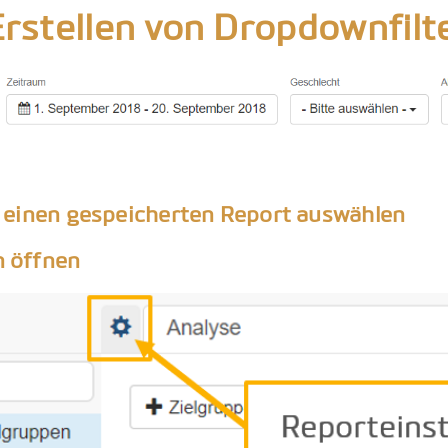
Erstellen von Dropdownfilt
CODEBOOK
er einen gespeicherten Report auswählen
n öffnen