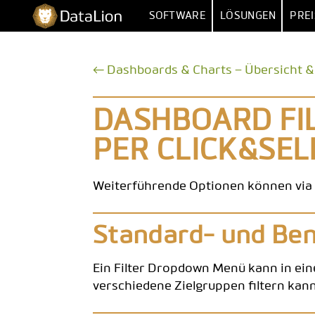
Zum
DataLion
SOFTWARE
LÖSUNGEN
PREI
Inhalt
springen
UMFRAGE
NACH FUNKT
← Dashboards & Charts – Übersicht &
UMFRAGE-SOFTWARE
MARKTFORSCHU
IMPORT 
FRAGETYPEN
MARKET
DASHBOARD FIL
SKIP- & DISPLAY-LOGIK
HUMAN RESOUR
MEHRERE 
PER CLICK&SEL
KI-FRAGEBOGEN
DATEN
VERTR
Weiterführende Optionen können via 
SURVEY-TO-DASHBOARD
BE
UMFRAGE-VORLAGEN
Standard- und Be
ANALYS
Ein Filter Dropdown Menü kann in ein
SIG
verschiedene Zielgruppen filtern kann
SENTIM