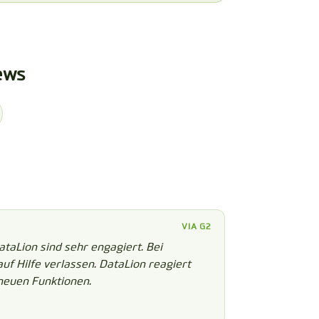
ews
VIA G2
taLion sind sehr engagiert. Bei
f Hilfe verlassen. DataLion reagiert
neuen Funktionen.