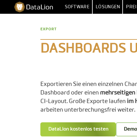
Zum
DataLion
SOFTWARE
LÖSUNGEN
PREI
Inhalt
springen
UMFRAGE
NACH FUNKT
EXPORT
UMFRAGE-SOFTWARE
MARKTFORSCHU
IMPORT 
FRAGETYPEN
MARKET
DASHBOARDS U
SKIP- & DISPLAY-LOGIK
HUMAN RESOUR
MEHRERE 
KI-FRAGEBOGEN
DATEN
VERTR
SURVEY-TO-DASHBOARD
BE
Exportieren Sie einen einzelnen Char
Dashboard oder einen
mehrseitigen
UMFRAGE-VORLAGEN
CI-Layout. Große Exporte laufen
im 
ANALYS
arbeiten unterbrechungsfrei weiter.
SIG
DataLion kostenlos testen
Demo
SENTIM