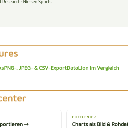
t Research · Nielsen Sports
ures
ks
PNG-, JPEG- & CSV-Export
DataLion im Vergleich
center
HILFECENTER
xportieren →
Charts als Bild & Rohda