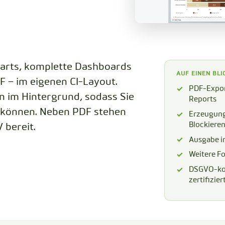
CODEBOOK
harts, komplette Dashboards
AUF EINEN BLI
F – im eigenen CI-Layout.
PDF-Expor
n im Hintergrund, sodass Sie
Reports
 können. Neben PDF stehen
Erzeugung
Blockiere
 bereit.
Ausgabe i
Weitere F
DSGVO-kon
zertifizie