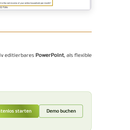
iv editierbares
PowerPoint
, als flexible
tenlos starten
Demo buchen