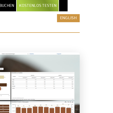
 BUCHEN
KOSTENLOS TESTEN
EXPORT & KI
NACH BRANCHE
MEHR
ENGLISH
OWERPOINT-EXPORT
ALLE FEATURES
INSTITUTE
XCEL-REPORT-BOOKS
SICHERHEIT & HOSTING
UNTERNEHMEN
PDF-EXPORT
ZUGRIFFSPROFILE
PUBLISHER
 & AUTOMATISIERUNG
DATALION VS. ALTERNATIVEN
AGENTUREN
CLAUDE / MCP
REST-API