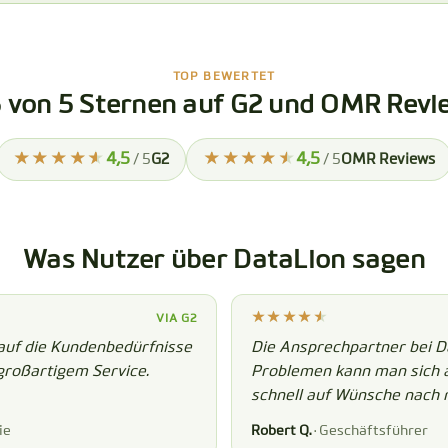
TOP BEWERTET
5 von 5 Sternen auf G2 und OMR Revi
4,5
4,5
/ 5
G2
/ 5
OMR Reviews
Was Nutzer über DataLion sagen
VIA G2
auf die Kundenbedürfnisse
Die Ansprechpartner bei Da
großartigem Service.
Problemen kann man sich au
schnell auf Wünsche nach 
ie
Robert Q.
· Geschäftsführer