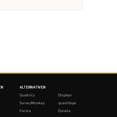
EN
ALTERNATIVEN
Qualtrics
Displayr
SurveyMonkey
quantilope
Forsta
Dynata