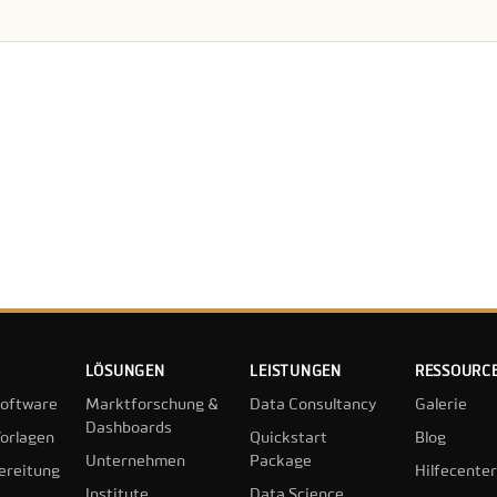
CODEBOOK
LÖSUNGEN
LEISTUNGEN
RESSOURC
oftware
Marktforschung &
Data Consultancy
Galerie
Dashboards
orlagen
Quickstart
Blog
Unternehmen
Package
ereitung
Hilfecenter
Institute
Data Science