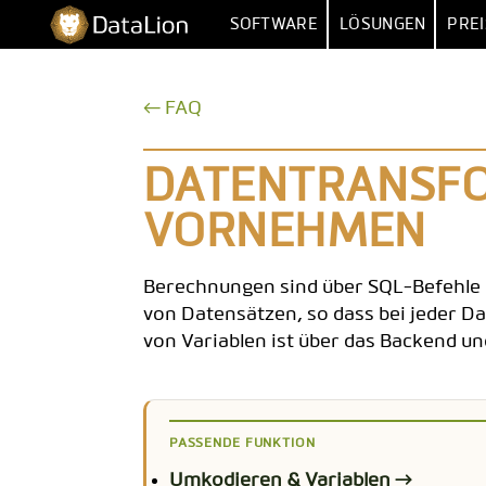
Zum
DataLion
SOFTWARE
LÖSUNGEN
PREI
Inhalt
springen
UMFRAGE
NACH FUNKT
← FAQ
UMFRAGE-SOFTWARE
MARKTFORSCHU
IMPORT 
FRAGETYPEN
MARKET
DATENTRANSFO
SKIP- & DISPLAY-LOGIK
HUMAN RESOUR
MEHRERE 
VORNEHMEN
KI-FRAGEBOGEN
DATEN
VERTR
Berechnungen sind über SQL-Befehle m
SURVEY-TO-DASHBOARD
BE
von Datensätzen, so dass bei jeder D
UMFRAGE-VORLAGEN
von Variablen ist über das Backend u
ANALYS
SIG
PASSENDE FUNKTION
SENTIM
Umkodieren & Variablen →