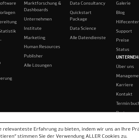
oftware
Marktforschung &
Data Consultancy
Galerie
Dashboards
orlagen
Quickstart
Blog
Unternehmen
Package
ereitung
Hilfecenter
Institute
Data Science
tatistik
Support
Marketing
Alle Datendienste
-
Preise
Human Resources
Status
Publisher
UNTERNE
n
Alle Lösungen
Über uns
Manageme
ierung
Karriere
Kontakt
Termin buc
Partner
 relevanteste Erfahrung zu bieten, indem wir uns an Ihre P
ptieren“ stimmen Sie der Verwendung ALLER Cookies zu.