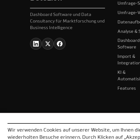
Umfrage-S
Umfrage-V
Dashboard Software und Data
Consultancy für Marktforschung und
Datenaufb
Business Intelligence
Analyse & S
Dashboard
Software
Import &
Integratio
KI &
Automatis
Features
Wir verwenden Cookies auf unserer Website, um Ihnen die
wiederholten Besuche erinnern. Durch Klicken auf „Akze