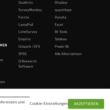
Qualtrics
Displayr
SurveyMonkey
quantilope
Forsta
Dynata
LamaPoll
Excel
LimeSurvey
BI-Tools
Empirio
Tableau
HMEN
Unipark / EFS
Power BI
SPSS
Alle Alternativen
nt
Q Research
Software
hen
räferenzen und
Cookie-Einstellungen
AKZEPTIEREN