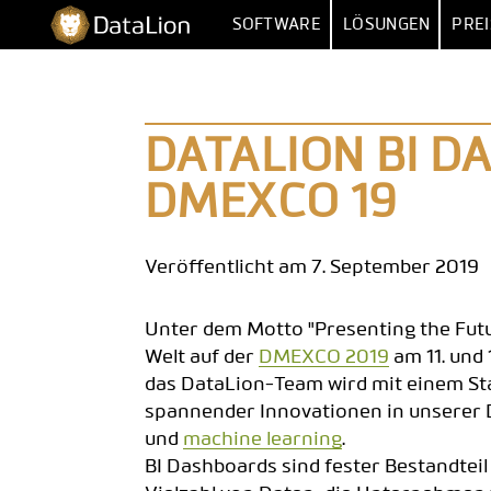
Zum
DataLion
SOFTWARE
LÖSUNGEN
PREI
Inhalt
springen
UMFRAGE
NACH FUNKT
UMFRAGE-SOFTWARE
MARKTFORSCHU
IMPORT 
DATALION BI 
FRAGETYPEN
MARKET
DMEXCO 19
SKIP- & DISPLAY-LOGIK
HUMAN RESOUR
MEHRERE 
KI-FRAGEBOGEN
DATEN
VERTR
Veröffentlicht am 7. September 2019
SURVEY-TO-DASHBOARD
BE
Unter dem Motto "Presenting the Futur
UMFRAGE-VORLAGEN
Welt auf der
DMEXCO 2019
am 11. und 
das DataLion-Team wird mit einem Sta
ANALYS
spannender Innovationen in unserer D
SIG
und
machine learning
.
BI Dashboards sind fester Bestandteil
SENTIM