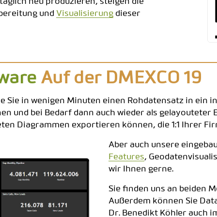
äglich neu produzieren, steigen die
bereitung und
Visualisierung
dieser
CODEBOOK
ware
Auf der DMEXCO 19
wie Sie in wenigen Minuten einen Rohdatensatz in ein i
n und bei Bedarf dann auch wieder als gelayouteter 
ten Diagrammen exportieren können, die 1:1 Ihrer Fir
Aber auch unsere eingebau
Features
, Geodatenvisuali
wir Ihnen gerne.
Sie finden uns an beiden 
Außerdem können Sie Data
Dr. Benedikt Köhler auch 