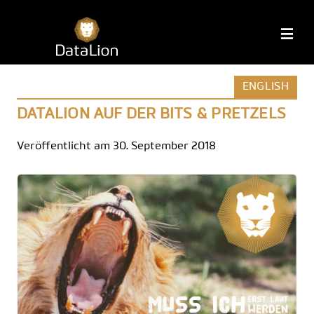
Zum
Inhalt
DataLion
M
springen
ENGLISH
DATALION AUF DER BITS & PRETZELS
Veröffentlicht am 30. September 2018