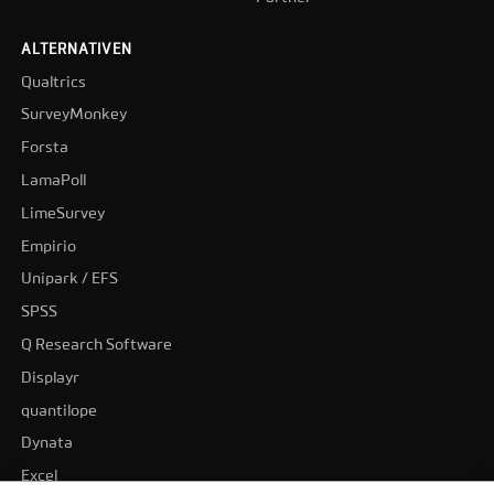
ALTERNATIVEN
Qualtrics
SurveyMonkey
Forsta
LamaPoll
LimeSurvey
Empirio
Unipark / EFS
SPSS
Q Research Software
Displayr
quantilope
Dynata
Excel