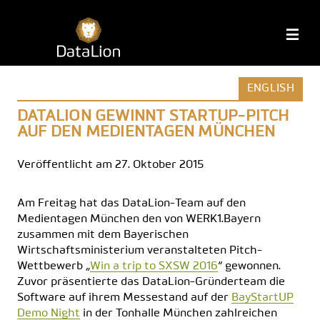
Zum
Inhalt
DataLion
M
springen
ENGLISH
DATALION GEWINNT STARTUP-PITCH
AUF DEN MEDIENTAGEN MÜNCHEN
Veröffentlicht am 27. Oktober 2015
Am Freitag hat das DataLion-Team auf den
Medientagen München den von WERK1.Bayern
zusammen mit dem Bayerischen
Wirtschaftsministerium veranstalteten Pitch-
Wettbewerb „
Win a trip to SXSW 2016
“ gewonnen.
Zuvor präsentierte das DataLion-Gründerteam die
Software auf ihrem Messestand auf der
BayStartUP
Demo Night
in der Tonhalle München zahlreichen