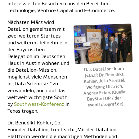
interessierten Besuchern aus den Bereichen
Technologie, Venture Capital und E-Commerce.
Nächsten März wird
DataLion gemeinsam mit
zwei weiteren Startups
und weiteren Teilnehmern
der Bayerischen
Delegation im Deutschen
Haus in Austin wohnen und
Das DataLion-Team
die DataLion-Mission,
(v.l.n.r.): Dr. Benedikt
möglichst viele Menschen
Köhler, Julia Stenzel,
in „Data Scientists“ zu
Wolfgang Dittrich,
verwandeln, auch auf das
Andrea Eckes (Quelle:
weltweit wichtigste South
BayStartUP / der-
eventfotograf.de)
by
Southwest-Konferenz
in
Texas tragen.
Dr. Benedikt Köhler, Co-
Founder DataLion, freut sich: „Mit der DataLion-
Plattform werden die mächtigen Methoden und