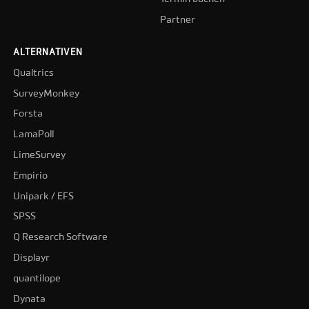
Partner
ALTERNATIVEN
Qualtrics
SurveyMonkey
Forsta
LamaPoll
LimeSurvey
Empirio
Unipark / EFS
SPSS
Q Research Software
Displayr
quantilope
Dynata