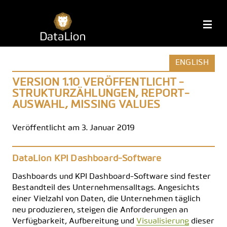
Zum
Inhalt
DataLion
M
springen
ENGLISH
VERSION 1.10 VERÖFFENTLICHT -
STRUKTURZÄHLUNGEN, REPORT-
AUSWAHL, MISSING VALUES
Veröffentlicht am 3. Januar 2019
DataLion KPI Dashboard-Software
Dashboards und KPI Dashboard-Software sind fester
Bestandteil des Unter­nehmens­alltags. Angesichts
einer Vielzahl von Daten, die Unternehmen täglich
neu produzieren, steigen die Anforderungen an
Verfügbarkeit, Aufbereitung und
Visualisierung
dieser