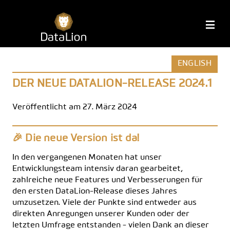
Zum
Inhalt
DataLion
M
springen
ENGLISH
DER NEUE DATALION-RELEASE 2024.1
Veröffentlicht am 27. März 2024
🎉 Die neue Version ist da!
In den vergangenen Monaten hat unser
Entwicklungsteam intensiv daran gearbeitet,
zahlreiche neue Features und Verbesserungen für
den ersten DataLion-Release dieses Jahres
umzusetzen. Viele der Punkte sind entweder aus
direkten Anregungen unserer Kunden oder der
letzten Umfrage entstanden - vielen Dank an dieser