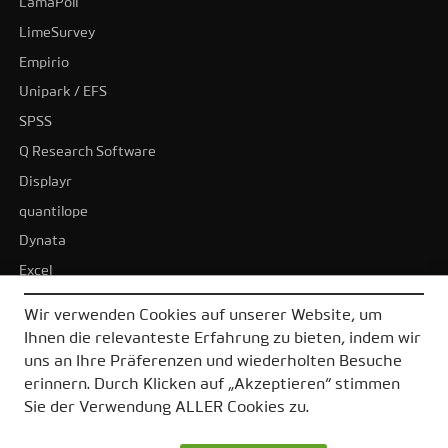
LamaPoll
LimeSurvey
Empirio
Unipark / EFS
SPSS
Q Research Software
Displayr
quantilope
Dynata
Excel
BI-Tools
Wir verwenden Cookies auf unserer Website, um
Tableau
Ihnen die relevanteste Erfahrung zu bieten, indem wir
Power BI
uns an Ihre Präferenzen und wiederholten Besuche
erinnern. Durch Klicken auf „Akzeptieren“ stimmen
Alle Alternativen
Sie der Verwendung ALLER Cookies zu.