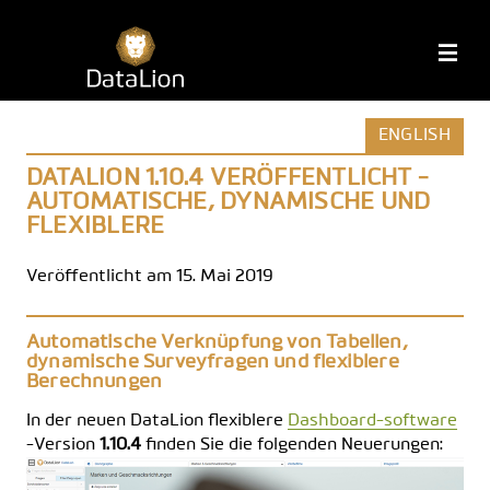
Zum
Inhalt
DataLion
M
springen
ENGLISH
DATALION 1.10.4 VERÖFFENTLICHT -
AUTOMATISCHE, DYNAMISCHE UND
FLEXIBLERE
Veröffentlicht am 15. Mai 2019
Automatische Verknüpfung von Tabellen,
dynamische Surveyfragen und flexiblere
Berechnungen
In der neuen DataLion flexiblere
Dashboard-software
-Version
1.10.4
finden Sie die folgenden Neuerungen: