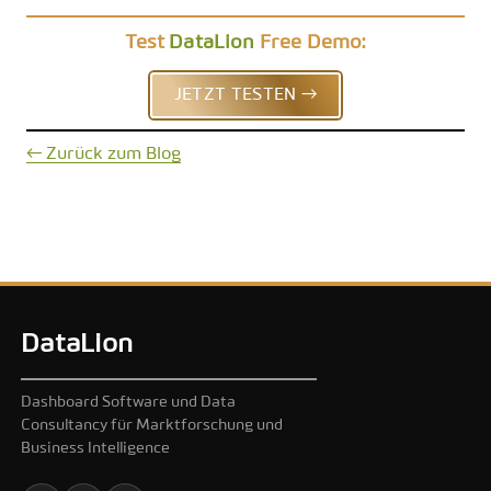
Test
DataLion
Free Demo:
JETZT TESTEN →
← Zurück zum Blog
DataLion
Dashboard Software und Data
Consultancy für Marktforschung und
Business Intelligence