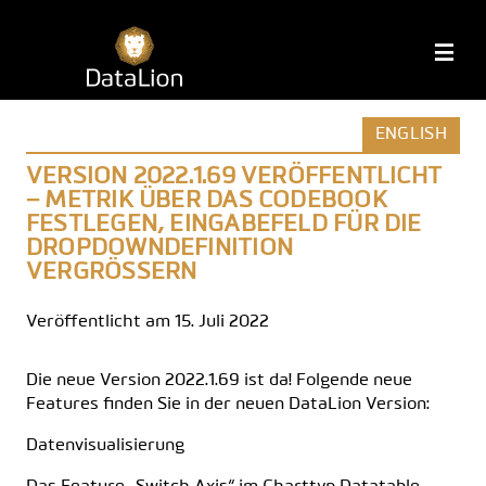
Zum
Inhalt
DataLion
M
springen
ENGLISH
VERSION 2022.1.69 VERÖFFENTLICHT
– METRIK ÜBER DAS CODEBOOK
FESTLEGEN, EINGABEFELD FÜR DIE
DROPDOWNDEFINITION
VERGRÖSSERN
Veröffentlicht am 15. Juli 2022
Die neue Version 2022.1.69 ist da! Folgende neue
Features finden Sie in der neuen DataLion Version:
Datenvisualisierung