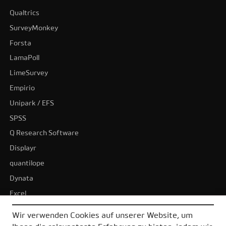
Qualtrics
SurveyMonkey
Forsta
LamaPoll
LimeSurvey
Empirio
Unipark / EFS
SPSS
Q Research Software
Displayr
quantilope
Dynata
Excel
BI-Tools
Wir verwenden Cookies auf unserer Website, um
Tableau