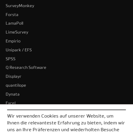
SurveyMonkey
Forsta
LamaPoll
LimeSurvey
Empirio
Unipark / EFS
SPSS
Q Research Software
Displayr
quantilope
Dynata
Excel
BI-Tools
Wir verwenden Cookies auf unserer Website, um
Tableau
Ihnen die relevanteste Erfahrung zu bieten, indem wir
Power BI
uns an Ihre Präferenzen und wiederholten Besuche