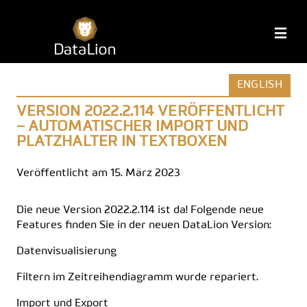
Zum
Inhalt
DataLion
M
springen
ENGLISH
VERSION 2022.2.114 VERÖFFENTLICHT
– AUTOMATISCHER IMPORT UND
PLATZHALTER IN TEXTBOXEN
Veröffentlicht am 15. März 2023
Die neue Version 2022.2.114 ist da! Folgende neue
Features finden Sie in der neuen DataLion Version:
Datenvisualisierung
Filtern im Zeitreihendiagramm wurde repariert.
Import und Export