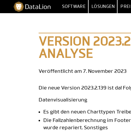
Zum
DataLion
SOFTWARE
LÖSUNGEN
PREI
Inhalt
springen
UMFRAGE
NACH FUNKT
UMFRAGE-SOFTWARE
MARKTFORSCHU
IMPORT 
VERSION 2023.2
FRAGETYPEN
MARKET
ANALYSE
SKIP- & DISPLAY-LOGIK
HUMAN RESOUR
MEHRERE 
KI-FRAGEBOGEN
DATEN
VERTR
Veröffentlicht am 7. November 2023
SURVEY-TO-DASHBOARD
BE
Die neue Version 2023.2.139 ist da! F
UMFRAGE-VORLAGEN
Datenvisualisierung
ANALYS
Es gibt den neuen Charttypen Treibe
SIG
Die Fallzahlenberechnung im Foote
wurde repariert. Sonstiges
SENTIM