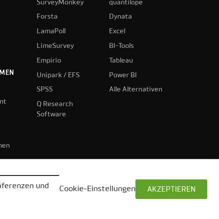
SurveyMonkey
quantilope
Forsta
Dynata
LamaPoll
Excel
LimeSurvey
BI-Tools
Empirio
Tableau
HMEN
Unipark / EFS
Power BI
SPSS
Alle Alternativen
nt
Q Research
Software
hen
räferenzen und
Cookie-Einstellungen
AKZEPTIEREN
Impressum
Datenschutz
AGB
Kontakt