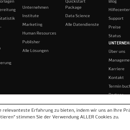
orlagen
Quickstart
Blog
Unternehmen
Package
ereitung
Hilfecenter
Institute
Data Science
tatistik
Support
Marketing
Alle Datendienste
-
Preise
Human Resources
Status
Publisher
UNTERNE
n
Alle Lösungen
Über uns
Manageme
ierung
Karriere
Kontakt
Termin buc
Partner
 relevanteste Erfahrung zu bieten, indem wir uns an Ihre P
ptieren“ stimmen Sie der Verwendung ALLER Cookies zu.