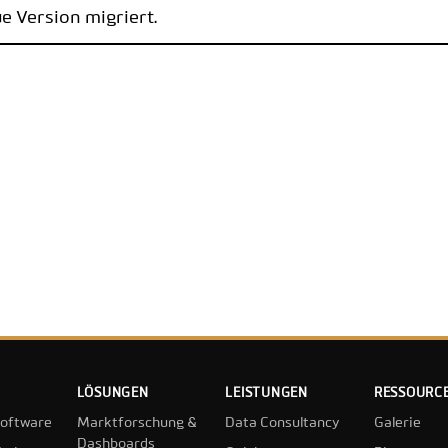
 Version migriert.
CODEBOOK
LÖSUNGEN
LEISTUNGEN
RESSOURC
oftware
Marktforschung &
Data Consultancy
Galerie
Dashboards