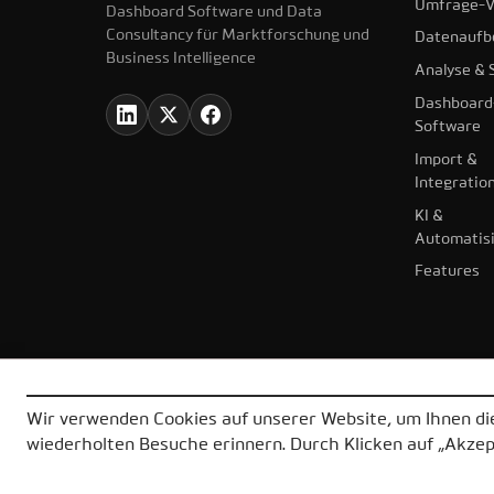
Umfrage-V
Dashboard Software und Data
Consultancy für Marktforschung und
Datenaufb
Business Intelligence
Analyse & S
Dashboard
Software
Import &
Integratio
KI &
Automatis
Features
Wir verwenden Cookies auf unserer Website, um Ihnen die
wiederholten Besuche erinnern. Durch Klicken auf „Akze
© 2026 DataLion GmbH