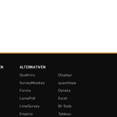
EN
ALTERNATIVEN
Qualtrics
Displayr
SurveyMonkey
quantilope
Forsta
Dynata
LamaPoll
Excel
LimeSurvey
BI-Tools
Empirio
Tableau