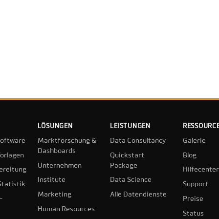
LÖSUNGEN
LEISTUNGEN
RESSOURC
oftware
Marktforschung &
Data Consultancy
Galerie
Dashboards
orlagen
Quickstart
Blog
Unternehmen
Package
ereitung
Hilfecenter
Institute
Data Science
tatistik
Support
Marketing
Alle Datendienste
-
Preise
Human Resources
Status