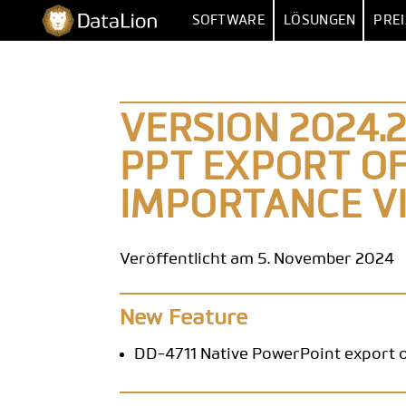
Zum
DataLion
SOFTWARE
LÖSUNGEN
PREI
Inhalt
springen
UMFRAGE
NACH FUNKT
UMFRAGE-SOFTWARE
MARKTFORSCHU
IMPORT 
VERSION 2024.2
FRAGETYPEN
MARKET
PPT EXPORT OF
SKIP- & DISPLAY-LOGIK
HUMAN RESOUR
MEHRERE 
IMPORTANCE V
KI-FRAGEBOGEN
DATEN
VERTR
SURVEY-TO-DASHBOARD
BE
Veröffentlicht am 5. November 2024
UMFRAGE-VORLAGEN
New Feature
ANALYS
DD-4711 Native PowerPoint export o
SIG
SENTIM