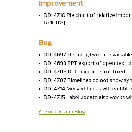
Improvement
DD-4710 Pie chart of relative import
to 100%)
Bug
DD-4697 Defining two time variables
DD-4693 PPT export of open text c
DD-4706 Data export error fixed
DD-4707 Timelines do not show sy
DD-4714 Merged tables with subfilte
DD-4715 Label update also works with
← Zurück zum Blog