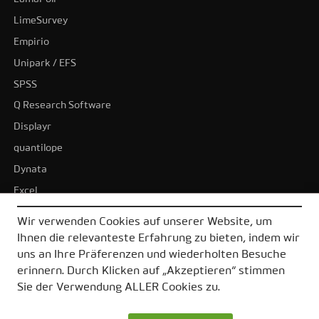
LimeSurvey
Empirio
Unipark / EFS
SPSS
Q Research Software
Displayr
quantilope
Dynata
Excel
BI-Tools
Wir verwenden Cookies auf unserer Website, um
Tableau
Ihnen die relevanteste Erfahrung zu bieten, indem wir
Power BI
uns an Ihre Präferenzen und wiederholten Besuche
erinnern. Durch Klicken auf „Akzeptieren“ stimmen
Alle Alternativen
Sie der Verwendung ALLER Cookies zu.