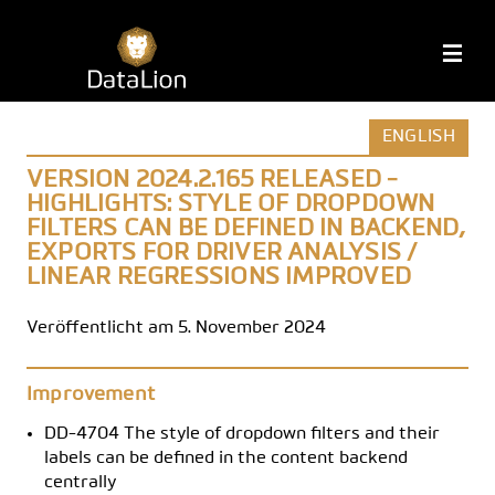
Zum
Inhalt
DataLion
M
springen
ENGLISH
VERSION 2024.2.165 RELEASED -
HIGHLIGHTS: STYLE OF DROPDOWN
FILTERS CAN BE DEFINED IN BACKEND,
EXPORTS FOR DRIVER ANALYSIS /
LINEAR REGRESSIONS IMPROVED
Veröffentlicht am 5. November 2024
Improvement
DD-4704 The style of dropdown filters and their
labels can be defined in the content backend
centrally