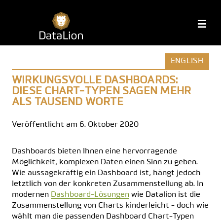
Zum
Inhalt
DataLion
M
springen
ENGLISH
WIRKUNGSVOLLE DASHBOARDS:
DIESE CHART-TYPEN SAGEN MEHR
ALS TAUSEND WORTE
Veröffentlicht am 6. Oktober 2020
Dashboards bieten Ihnen eine hervorragende
Möglichkeit, komplexen Daten einen Sinn zu geben.
Wie aussagekräftig ein Dashboard ist, hängt jedoch
letztlich von der konkreten Zusammenstellung ab. In
modernen
Dashboard-Lösungen
wie Datalion ist die
Zusammenstellung von Charts kinderleicht - doch wie
wählt man die passenden Dashboard Chart-Typen