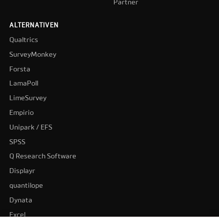
Partner
ALTERNATIVEN
Qualtrics
SurveyMonkey
Forsta
LamaPoll
LimeSurvey
Empirio
Unipark / EFS
SPSS
Q Research Software
Displayr
quantilope
Dynata
Excel