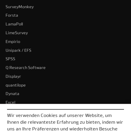
SurveyMonkey
Forsta
LamaPoll
LimeSurvey
Empirio
Unipark / EFS
SPSS
Q Research Software
Displayr
quantilope
Dynata
Excel
BI-Tools
Wir verwenden Cookies auf unserer Website, um
Tableau
Ihnen die relevanteste Erfahrung zu bieten, indem wir
Power BI
uns an Ihre Präferenzen und wiederholten Besuche