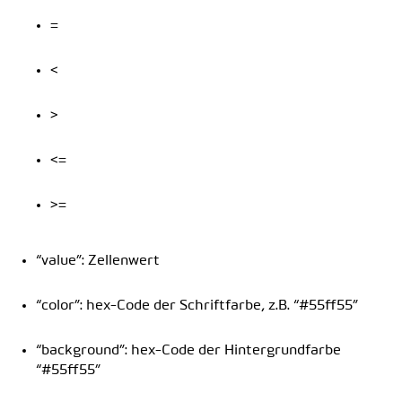
=
<
>
<=
>=
“value”: Zellenwert
“color”: hex-Code der Schriftfarbe, z.B. “#55ff55”
“background”: hex-Code der Hintergrundfarbe
“#55ff55”