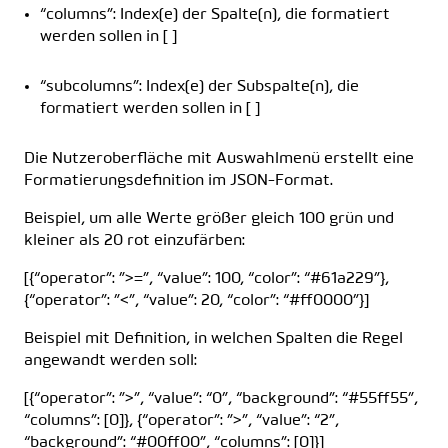
“columns”: Index(e) der Spalte(n), die formatiert
werden sollen in [ ]
“subcolumns”: Index(e) der Subspalte(n), die
formatiert werden sollen in [ ]
Die Nutzeroberfläche mit Auswahlmenü erstellt eine
Formatierungsdefinition im JSON-Format.
Beispiel, um alle Werte größer gleich 100 grün und
kleiner als 20 rot einzufärben:
[{“operator”: ”>=”, “value”: 100, “color”: “#61a229”},
{“operator”: ”<”, “value”: 20, “color”: “#ff0000”}]
Beispiel mit Definition, in welchen Spalten die Regel
angewandt werden soll:
[{“operator”: ”>”, “value”: “0”, “background”: “#55ff55”,
“columns”: [0]}, {“operator”: ”>”, “value”: “2”,
“background”: “#00ff00”, “columns”: [0]}]