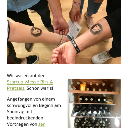
Wir waren auf der
Startup-Messe Bits &
Pretzels
. Schön war’s!
Angefangen von einem
schwungvollen Beginn am
Sonntag mit
beeindruckenden
Vorträgen von
Jan