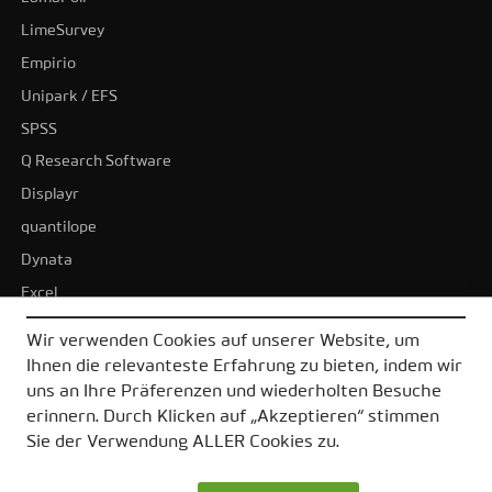
LimeSurvey
Empirio
Unipark / EFS
SPSS
Q Research Software
Displayr
quantilope
Dynata
Excel
BI-Tools
Wir verwenden Cookies auf unserer Website, um
Tableau
Ihnen die relevanteste Erfahrung zu bieten, indem wir
Power BI
uns an Ihre Präferenzen und wiederholten Besuche
erinnern. Durch Klicken auf „Akzeptieren“ stimmen
Alle Alternativen
Sie der Verwendung ALLER Cookies zu.