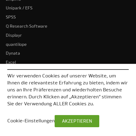
Unipark / EFS
SPSS
Q Research Software
Displayr
quantilope
Dynata
Excel
BI-Tools
Wir verwenden Cookies auf unserer Website, um
Tableau
Ihnen die relevanteste Erfahrung zu bieten, indem wir
Power BI
uns an Ihre Präferenzen und wiederholten Besuche
erinnern. Durch Klicken auf „Akzeptieren“ stimmen
Alle Alternativen
Sie der Verwendung ALLER Cookies zu.
Cookie-Einstellungen
AKZEPTIEREN
© 2026 DataLion GmbH
Impressum
Datenschutz
AGB
Kontakt