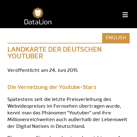
Zum
Inhalt
DataLion
M
springen
ENGLISH
LANDKARTE DER DEUTSCHEN
YOUTUBER
Veröffentlicht am 24. Juni 2015
Die Vernetzung der Youtube-Stars
Spätestens seit die letzte Preisverleihung des
Webvideopreises im Fernsehen übertragen wurde,
kennt man das Phänomen "Youtuber" und ihre
Millionenreichweiten auch außerhalb der Lebenswelt
der Digital Natives in Deutschland.