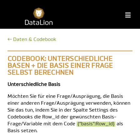
Zum
Inhalt
DataLion
M
springen
← Daten & Codebook
CODEBOOK: UNTERSCHIEDLICHE
BASEN + DIE BASIS EINER FRAGE
SELBST BERECHNEN
Unterschiedliche Basis
Möchten Sie für eine Frage/Ausprägung, die Basis
einer anderen Frage/Ausprägung verwenden, können
Sie das tun, indem Sie in der Spalte Settings des
Codebooks die Row_id der gewünschten Basis-
Frage/Variable mit dem Code
{“basis”:Row_id}
als
Basis setzen.