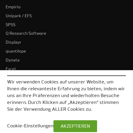
Empirio
Unipark / EFS
SPSS
Q Research Software
Displayr
quantilope
Dynata
Excel
BI-Tools
Wir verwenden Cookies auf unserer Website, um
Tableau
Ihnen die relevanteste Erfahrung zu bieten, indem wir
Power BI
uns an Ihre Präferenzen und wiederholten Besuche
erinnern. Durch Klicken auf „Akzeptieren“ stimmen
Alle Alternativen
Sie der Verwendung ALLER Cookies zu.
Cookie-Einstellungen
AKZEPTIEREN
© 2026 DataLion GmbH