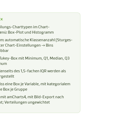
CK
eilungs-Charttypen im Chart-
nü: Box-Plot und Histogramm
m: automatische Klassenanzahl (Sturges-
ter Chart-Einstellungen → Bins
ibbar
 Tukey-Box mit Minimum, Q1, Median, Q3
imum
jenseits des 1,5-fachen IQR werden als
gestellt
ss eine Box je Variable, mit kategorialem
ne Box je Gruppe
 mit amCharts4, mit Bild-Export nach
t; Verteilungen ungewichtet