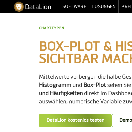
Zum
DataLion
SOFTWARE
LÖSUNGEN
PREI
Inhalt
springen
UMFRAGE
NACH FUNKT
CHARTTYPEN
UMFRAGE-SOFTWARE
MARKTFORSCHU
IMPORT 
FRAGETYPEN
MARKET
BOX-PLOT & H
SKIP- & DISPLAY-LOGIK
HUMAN RESOUR
MEHRERE 
SICHTBAR MAC
KI-FRAGEBOGEN
DATEN
VERTR
Mittelwerte verbergen die halbe Ges
SURVEY-TO-DASHBOARD
BE
Histogramm
und
Box-Plot
sehen Si
UMFRAGE-VORLAGEN
und Häufigkeiten
direkt im Dashboa
auswählen, numerische Variable zuwe
ANALYS
SIG
DataLion kostenlos testen
Demo
SENTIM