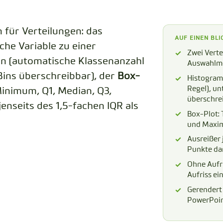
CODEBOOK
 für Verteilungen: das
AUF EINEN BLI
che Variable zu einer
Zwei Vert
n (automatische Klassenanzahl
Auswahlme
Bins überschreibbar), der
Box-
Histogram
Regel), un
inimum, Q1, Median, Q3,
überschre
nseits des 1,5-fachen IQR als
Box-Plot:
und Max
Ausreißer 
Punkte dar
Ohne Aufri
Aufriss ei
Gerendert
PowerPoin