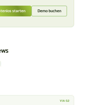
tenlos starten
Demo buchen
ews
VIA G2