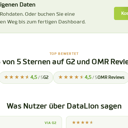
eigenen Daten
Kos
 Rohdaten. Oder buchen Sie eine
en Weg bis zum fertigen Dashboard.
TOP BEWERTET
5 von 5 Sternen auf G2 und OMR Revi
4,5
4,5
/ 5
G2
/ 5
OMR Reviews
Was Nutzer über DataLion sagen
VIA G2