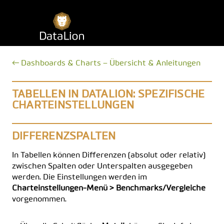
Zum
Inhalt
DataLion
springen
← Dashboards & Charts – Übersicht & Anleitungen
TABELLEN IN DATALION: SPEZIFISCHE
CHARTEINSTELLUNGEN
DIFFERENZSPALTEN
In Tabellen können Differenzen (absolut oder relativ)
zwischen Spalten oder Unterspalten ausgegeben
werden. Die Einstellungen werden im
Charteinstellungen-Menü > Benchmarks/Vergleiche
vorgenommen.